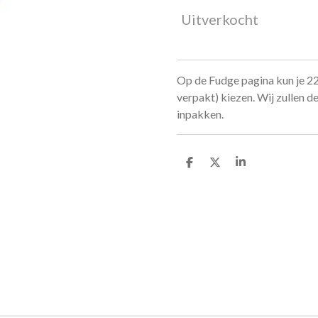
Uitverkocht
Op de Fudge pagina kun je 2
verpakt) kiezen. Wij zullen 
inpakken.
D
D
S
e
e
h
l
e
a
e
l
r
n
e