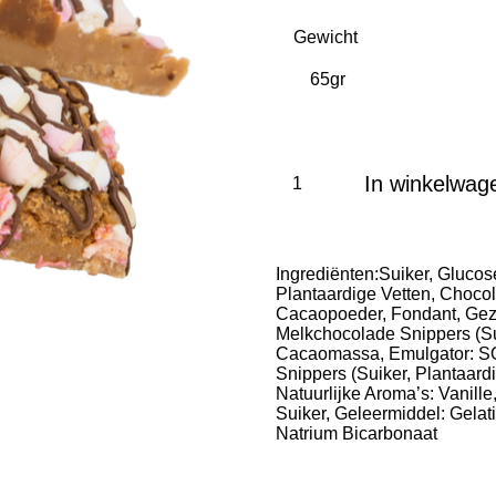
Gewicht
In winkelwag
Ingrediënten:Suiker, Gluc
Plantaardige Vetten, Chocol
Cacaopoeder, Fondant, Ge
Melkchocolade Snippers (
Cacaomassa, Emulgator: SO
Snippers (Suiker, Plantaa
Natuurlijke Aroma’s: Vanill
Suiker, Geleermiddel: Gelati
Natrium Bicarbonaat