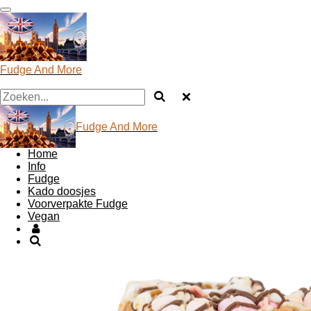
Ga
direct
naar
de
hoofdinhoud
Fudge And More
Fudge And More
Home
Info
Fudge
Kado doosjes
Voorverpakte Fudge
Vegan