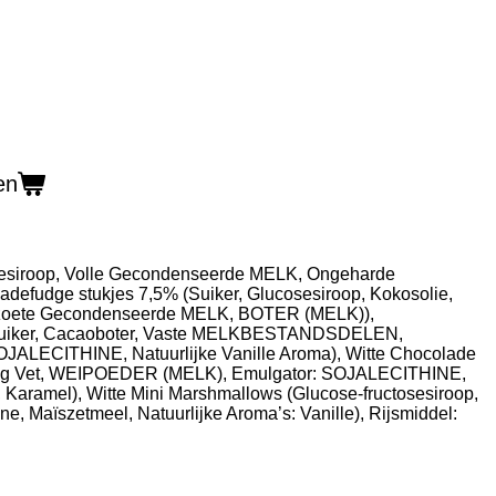
en
osesiroop, Volle Gecondenseerde MELK, Ongeharde
adefudge stukjes 7,5% (Suiker, Glucosesiroop, Kokosolie,
zoete Gecondenseerde MELK, BOTER (MELK)),
Suiker, Cacaoboter, Vaste MELKBESTANDSDELEN,
JALECITHINE, Natuurlijke Vanille Aroma), Witte Chocolade
rdig Vet, WEIPOEDER (MELK), Emulgator: SOJALECITHINE,
e, Karamel), Witte Mini Marshmallows (Glucose-fructosesiroop,
ne, Maïszetmeel, Natuurlijke Aroma’s: Vanille), Rijsmiddel: