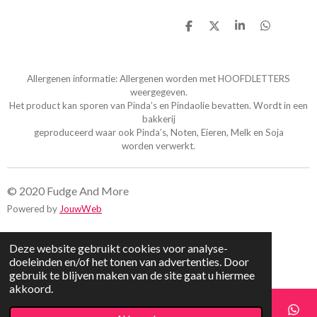
D
D
S
D
e
e
h
e
l
e
a
l
e
l
r
e
n
e
n
Allergenen informatie: Allergenen worden met HOOFDLETTERS
weergegeven.
Het product kan sporen van Pinda’s en Pindaolie bevatten. Wordt in een
bakkerij
geproduceerd waar ook Pinda’s, Noten, Eieren, Melk en Soja
worden verwerkt.
© 2020 Fudge And More
Powered by
JouwWeb
Deze website gebruikt cookies voor analyse-
doeleinden en/of het tonen van advertenties. Door
gebruik te blijven maken van de site gaat u hiermee
akkoord.