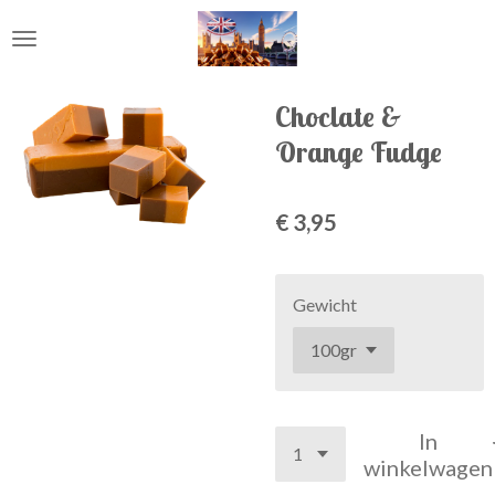
Ga
direct
naar
de
Choclate &
hoofdinhoud
Orange Fudge
€ 3,95
Gewicht
In
winkelwagen