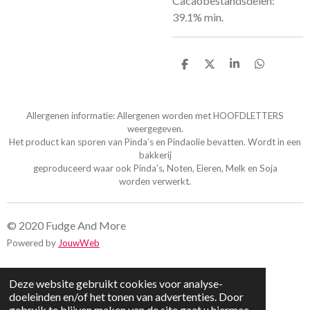
Cacaobestandsdelen:
39.1% min.
D
D
S
D
e
e
h
e
l
e
a
l
e
l
r
e
n
e
n
Allergenen informatie: Allergenen worden met HOOFDLETTERS
weergegeven.
Het product kan sporen van Pinda’s en Pindaolie bevatten. Wordt in een
bakkerij
geproduceerd waar ook Pinda’s, Noten, Eieren, Melk en Soja
worden verwerkt.
© 2020 Fudge And More
Powered by
JouwWeb
Deze website gebruikt cookies voor analyse-
doeleinden en/of het tonen van advertenties. Door
gebruik te blijven maken van de site gaat u hiermee