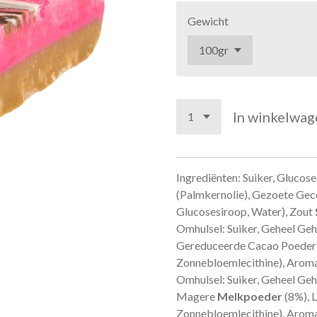
Gewicht
In winkelwag
Ingrediënten:
Suiker, Glucose
(Palmkernolie), Gezoete Ge
Glucosesiroop, Water), Zout
Omhulsel: Suiker, Geheel Geh
Gereduceerde Cacao Poeder 
Zonnebloemlecithine), Aroma’
Omhulsel: Suiker, Geheel Geh
Magere
Melkpoeder
(8%), 
Zonnebloemlecithine), Aroma’s