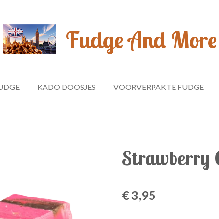
Fudge And More
UDGE
KADO DOOSJES
VOORVERPAKTE FUDGE
Strawberry 
€ 3,95