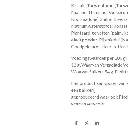
Biscuit:
Tarwebloem
(
Tarw
Niacine, Thiamine)
Volkore
Koolzaadolie), Suiker, Inverts
Natriumwaterstofcarbonaat
Plantaardige vetten (palm, K
eiwitpoeder
, Rijsmiddel (N
Goedgekeurde kleurstoffen 
Voedingswaarden per 100 g
12 g, Waarvan Verzadigde Ve
Waarvan Suikers 54 g, Eiwitte
Het product kan sporen van P
een bakkerij
geproduceerd waar ook Pinda’
worden verwerkt.
D
D
S