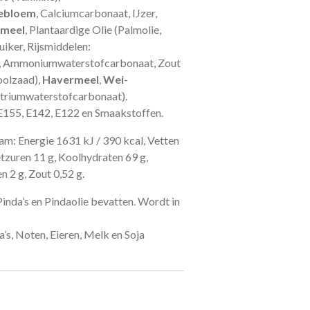
ebloem
, Calciumcarbonaat, IJzer,
nmeel
, Plantaardige Olie (Palmolie,
uiker, Rijsmiddelen:
, Ammoniumwaterstofcarbonaat, Zout
oolzaad),
Havermeel
,
Wei-
atriumwaterstofcarbonaat).
E155, E142, E122 en Smaakstoffen.
ram:
Energie 1631 kJ / 390 kcal, Vetten
tzuren 11 g, Koolhydraten 69 g,
n 2 g, Zout 0,52 g.
inda’s en Pindaolie bevatten. Wordt in
s, Noten, Eieren, Melk en Soja