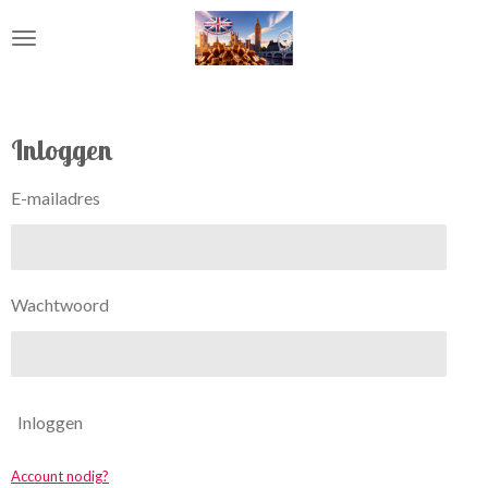
Ga
direct
naar
de
hoofdinhoud
Inloggen
E-mailadres
Wachtwoord
Inloggen
Account nodig?