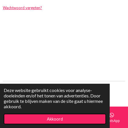
Wachtwoord vergeten?
Deze website gebruikt cookies voor analyse-
© 2020 Fudge And More
doeleinden en/of het tonen van advertenties. Door
Powered by
JouwWeb
gebruik te blijven maken van de site gaat u hiermee
akkoord.
Akkoord
E-mailadres
Telefoonnummer
Facebook
WhatsApp